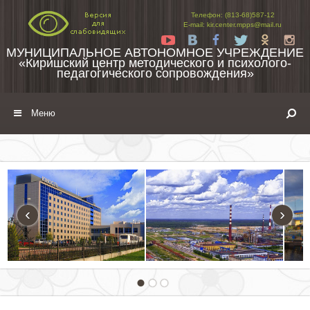
Перейти к содержимому
Телефон: (813-68)587-12
E-mail: kir.center.mpps@mail.ru
Yt
Vk
Fb
Tw
Ok
In
МУНИЦИПАЛЬНОЕ АВТОНОМНОЕ УЧРЕЖДЕНИЕ
«Киришский центр методического и психолого-
педагогического сопровождения»
Меню
‹
›