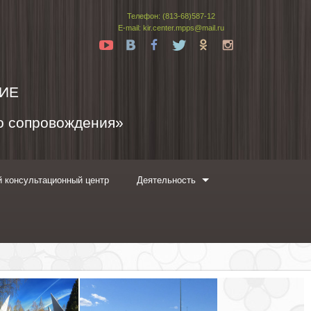
Телефон: (813-68)587-12
E-mail: kir.center.mpps@mail.ru
Yt
Vk
Fb
Tw
Ok
In
ИЕ
го сопровождения»
 консультационный центр
Деятельность