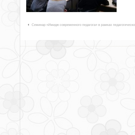
Навигация по статьям
Семинар «Имидж современного педагога» в рамках педагогическо