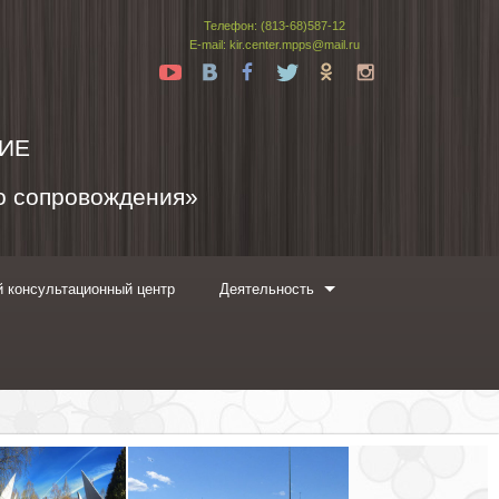
Телефон: (813-68)587-12
E-mail: kir.center.mpps@mail.ru
Yt
Vk
Fb
Tw
Ok
In
ИЕ
го сопровождения»
 консультационный центр
Деятельность