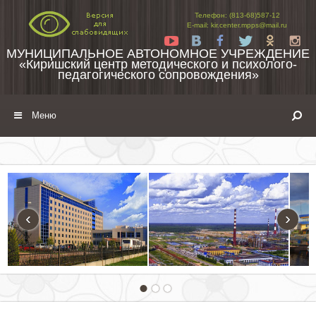
Перейти к содержимому
Телефон: (813-68)587-12
E-mail: kir.center.mpps@mail.ru
Yt
Vk
Fb
Tw
Ok
In
МУНИЦИПАЛЬНОЕ АВТОНОМНОЕ УЧРЕЖДЕНИЕ
«Киришский центр методического и психолого-
педагогического сопровождения»
Меню
‹
›