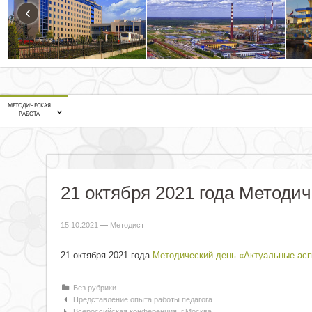
‹
МЕТОДИЧЕСКАЯ
РАБОТА
21 октября 2021 года Методи
15.10.2021
—
Методист
21 октября 2021 года
Методический день «Актуальные асп
Рубрики
Без рубрики
Навигация по статьям
Представление опыта работы педагога
Всероссийская конференция. г.Москва