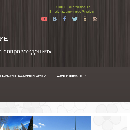
Телефон: (813-68)587-12
E-mail: kir.center.mpps@mail.ru
Yt
Vk
Fb
Tw
Ok
In
ИЕ
го сопровождения»
 консультационный центр
Деятельность