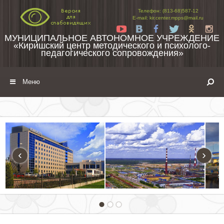
Перейти к содержимому
Телефон: (813-68)587-12
E-mail: kir.center.mpps@mail.ru
Yt
Vk
Fb
Tw
Ok
In
МУНИЦИПАЛЬНОЕ АВТОНОМНОЕ УЧРЕЖДЕНИЕ
«Киришский центр методического и психолого-
педагогического сопровождения»
Меню
‹
›