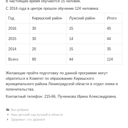
В настоящее время обучаются 15 человек.
С 2014 года в центре прошли обучение 124 человека:
Год
Киришский район
Лужский район
Итого
2016
30
15
45
2015
30
14
44
2014
20
15
35
Всего
80
44
124
Желающие пройти подготовку по данной программе могут
обратиться в Комитет по образованию Киришского
муниципального района Ленинградской области в отдел опеки и
попечительства.
Контактный телефон: 215-66, Пученкова Ирина Александровна.
Рубрики
Без рубрики
Навигация по статьям
Наш детский сад лучший в области
Здоровье- это здорово!