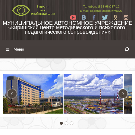
Перейти к содержимому
Телефон: (813-68)587-12
E-mail: kir.center.mpps@mail.ru
Yt
Vk
Fb
Tw
Ok
In
МУНИЦИПАЛЬНОЕ АВТОНОМНОЕ УЧРЕЖДЕНИЕ
«Киришский центр методического и психолого-
педагогического сопровождения»
Меню
‹
›