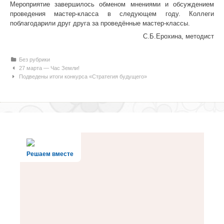
Мероприятие завершилось обменом мнениями и обсуждением
проведения мастер-класса в следующем году. Коллеги
поблагодарили друг друга за проведённые мастер-классы.
С.Б.Ерохина, методист
Рубрики
Без рубрики
Навигация по статьям
27 марта — Час Земли!
Подведены итоги конкурса «Стратегия будущего»
Решаем вместе