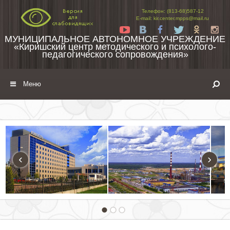
Перейти к содержимому
Телефон: (813-68)587-12
E-mail: kir.center.mpps@mail.ru
Yt
Vk
Fb
Tw
Ok
In
МУНИЦИПАЛЬНОЕ АВТОНОМНОЕ УЧРЕЖДЕНИЕ
«Киришский центр методического и психолого-
педагогического сопровождения»
Меню
‹
›