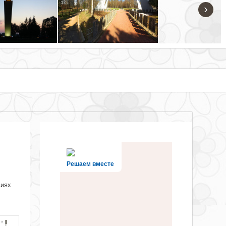
›
Решаем вместе
виях