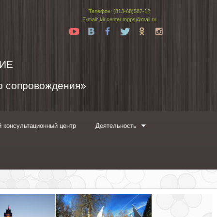
Телефон: (813-68)587-12
E-mail: kir.center.mpps@mail.ru
Yt
Vk
Fb
Tw
Ok
In
ИЕ
го сопровождения»
 консультационный центр
Деятельность