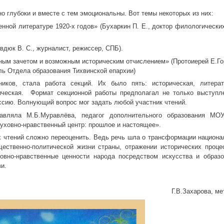
о глубоки и вместе с тем эмоциональны. Вот темы некоторых из них:
нной литературе 1920-х годов» (Бухаркин П. Е., доктор филологических
вдюк В. С., журналист, режиссер, СПБ).
ным зачетом и возможным историческим отчислением» (Протоиерей Е.Го
ь Отдела образования Тихвинской епархии)
иков, стала работа секций. Их было пять: историческая, литерат
ктическая. Формат секционной работы предполагал не только выступл
уссию. Волнующий вопрос мог задать любой участник чтений.
тавляла М.Б.Муравлёва, педагог дополнительного образования М
ховно-нравственный центр: прошлое и настоящее».
х чтений сложно переоценить. Ведь речь шла о трансформации национа
ественно-политической жизни страны, отражении исторических проце
ховно-нравственные ценности народа посредством искусства и образо
и.
Г.В.Захарова, ме