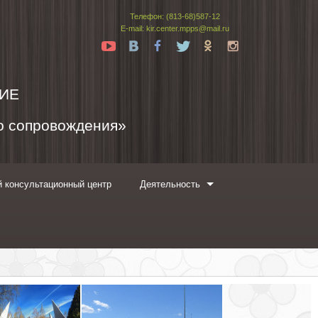
Телефон: (813-68)587-12
E-mail: kir.center.mpps@mail.ru
Yt
Vk
Fb
Tw
Ok
In
ИЕ
го сопровождения»
 консультационный центр
Деятельность