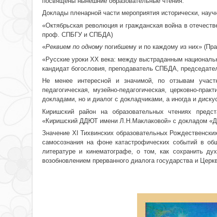
посвящены нынешние образовательные чтения.
Доклады пленарной части мероприятия исторически, научн
«Октябрьская революция и гражданская война в отечестве
проф. СПБГУ и СПБДА)
«
Реквием по одному
погибшему и по каждому из них» (Пра
«Русские уроки ХХ века: между выстраданным националь
кандидат богословия, преподаватель СПБДА, председател
Не менее интересной и значимой, по отзывам участн
педагогическая, музейно-педагогическая, церковно-пра
докладами, но и диалог с докладчиками, а иногда и диск
Киришский район на образовательных чтениях предс
«Киришский ДДЮТ имени Л.Н.Маклаковой» с докладом «Ду
Значение ХI Тихвинских образовательных Рождественски
самосознания на фоне катастрофических событий в общ
литературе и кинематографе, о том, как сохранить ду
возобновлением прерванного диалога государства и Церкв