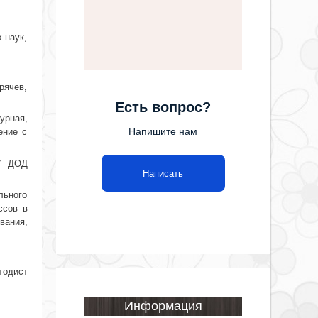
 наук,
рячев,
Есть вопрос?
урная,
Напишите нам
ение с
ОУ ДОД
Написать
льного
ссов в
вания,
тодист
Информация