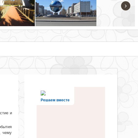
›
Решаем вместе
стие и
обытия
, чему