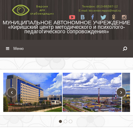
Перейти к содержимому
Телефон: (813-68)587-12
E-mail: kir.center.mpps@mail.ru
Yt
Vk
Fb
Tw
Ok
In
МУНИЦИПАЛЬНОЕ АВТОНОМНОЕ УЧРЕЖДЕНИЕ
«Киришский центр методического и психолого-
педагогического сопровождения»
Меню
‹
›