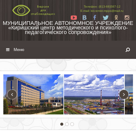
Перейти к содержимому
Телефон: (813-68)587-12
E-mail: kir.center.mpps@mail.ru
Yt
Vk
Fb
Tw
Ok
In
МУНИЦИПАЛЬНОЕ АВТОНОМНОЕ УЧРЕЖДЕНИЕ
«Киришский центр методического и психолого-
педагогического сопровождения»
Меню
‹
›