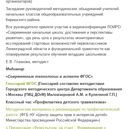
организаторов)
Заседание руководителей методических объединений учителей
начальных классов общеобразовательных учреждений
Киришского района.
Все руководители приняли участие в видеоконференции ЛОИРО
«Современная начальная школа: достижения и перспективы
развития», где речь шла о результатах мониторинговых
исследований стартовых возможностей первоклассников
Ленинградской области и функциональной грамотности как
планируемом результате обучения младших школьников.
Е.В. Глазкова, методист
Медианар
«Современные технологии в аспекте ФГОС»
Глоссарий ФГОС
(Глоссарий составлен
методистами
Городского методического центра Департамента образования
г.Москвы (ГМЦ ДОгМ) Миловзоровой А.М. и Кулягиной Г.П.)
Классный час «Профилактика детского травматизма»
Методические материалы и рекомендации по профилактической
работе.
(ФГБ НУ «Центр защиты прав и интересов детей»
Министерства просвещения Российской Федерации»)
1.Презентация «Физкультура: на старт…Формирование у