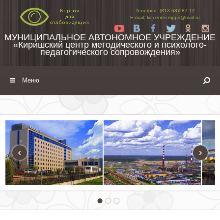
Перейти к содержимому
Телефон: (813-68)587-12
E-mail: kir.center.mpps@mail.ru
Yt
Vk
Fb
Tw
Ok
In
МУНИЦИПАЛЬНОЕ АВТОНОМНОЕ УЧРЕЖДЕНИЕ
«Киришский центр методического и психолого-
педагогического сопровождения»
Меню
‹
›